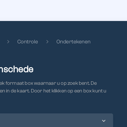
chevron_right
chevron_right
Controle
Ondertekenen
Enschede
iek formaat box waarnaar u op zoek bent. De
 in de kaart. Door het klikken op een box kunt u
expand_more