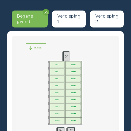
52
Begane
Verdieping
Verdieping
grond
1
2