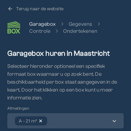
arrow_back
Terug naar de website
chevron_right
chevron_right
Garagebox
Gegevens
chevron_right
Controle
Ondertekenen
Garagebox huren in Maastricht
Selecteer hieronder optioneel een specifiek
formaat box waarnaar u op zoek bent. De
beschikbaarheid per box staat aangegeven in de
kaart. Door het klikken op een box kunt u meer
informatie zien.
Afmetingen
expand_more
A - 21 m²
close